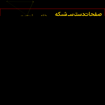
صفحات
دسترسی
شبکه
خانه
ثبت سرور
اصلی
سریع
های
ماینکرافت
اجتماعی
درباره
شما
ما
ثبت
تماس
سرور
با ما
فایوم
شما
قوانین
ثبت
سرور
ام تی
ای
شما
ثبت
سرور
سمپ
شما