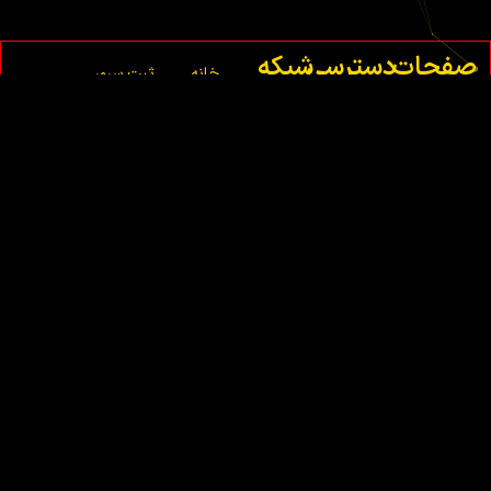
صفحات
دسترسی
شبکه
خانه
ثبت سرور
اصلی
سریع
های
ماینکرافت
اجتماعی
درباره
شما
ما
ثبت
تماس
سرور
با ما
فایوم
شما
قوانین
ثبت
سرور
ام تی
ای
شما
ثبت
سرور
سمپ
شما