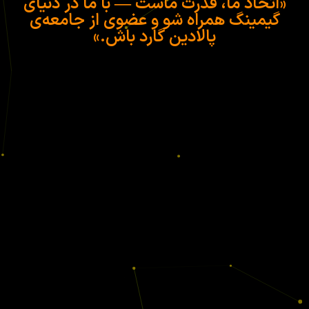
«اتحاد ما، قدرت ماست — با ما در دنیای
گیمینگ همراه شو و عضوی از جامعه‌ی
پالادین گارد باش.»