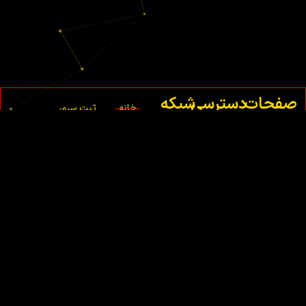
صفحات
دسترسی
شبکه
خانه
ثبت سرور
اصلی
سریع
های
ماینکرافت
اجتماعی
درباره
شما
ما
ثبت
تماس
سرور
با ما
فایوم
شما
قوانین
ثبت
سرور
ام تی
ای
شما