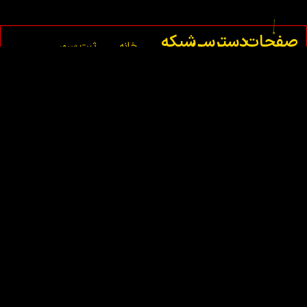
صفحات
دسترسی
شبکه
خانه
ثبت سرور
اصلی
سریع
های
ماینکرافت
اجتماعی
درباره
شما
ما
ثبت
تماس
سرور
با ما
فایوم
شما
قوانین
ثبت
سرور
ام تی
ای
شما
ثبت
سرور
سمپ
شما