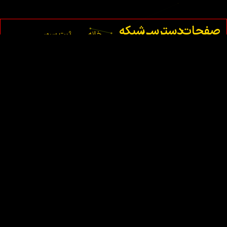
صفحات
دسترسی
شبکه
خانه
ثبت سرور
اصلی
سریع
های
ماینکرافت
اجتماعی
درباره
شما
ما
ثبت
تماس
سرور
با ما
فایوم
شما
قوانین
ثبت
سرور
ام تی
ای
شما
ثبت
سرور
سمپ
شما